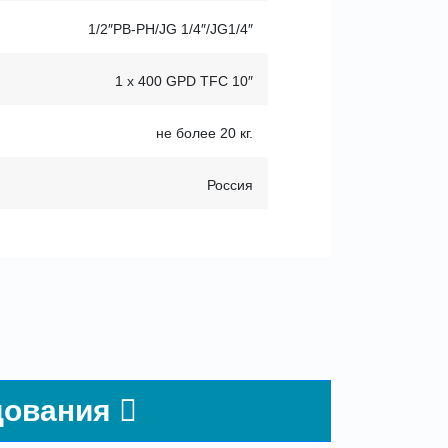
1/2″РВ-РН/JG 1/4″/JG1/4″
1 х 400 GPD TFC 10″
не более 20 кг.
Россия
дования