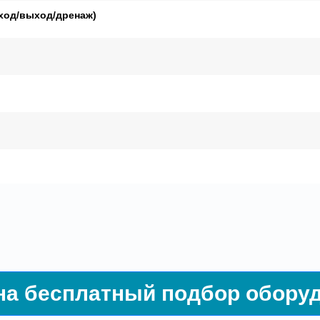
ход/выход/дренаж)
на бесплатный подбор обору