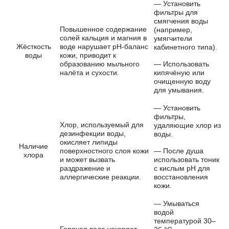
— Установить
фильтры для
смягчения воды
Повышенное содержание
(например,
солей кальция и магния в
умягчители
Жёсткость
воде нарушает pH-баланс
кабинетного типа).
воды
кожи, приводит к
образованию мыльного
— Использовать
налёта и сухости.
кипячёную или
очищенную воду
для умывания.
— Установить
фильтры,
Хлор, используемый для
удаляющие хлор из
дезинфекции воды,
воды.
окисляет липиды
Наличие
поверхностного слоя кожи
— После душа
хлора
и может вызвать
использовать тоник
раздражение и
с кислым pH для
аллергические реакции.
восстановления
кожи.
— Умываться
водой
температурой 30–