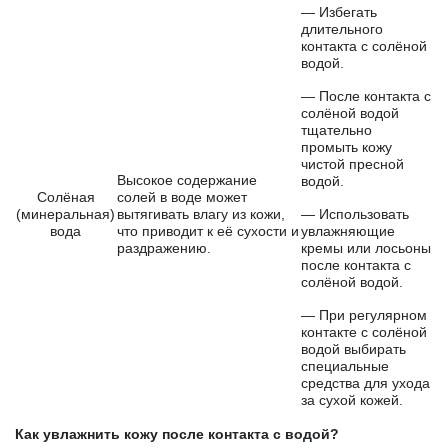
— Избегать
длительного
контакта с солёной
водой.
— После контакта с
солёной водой
тщательно
промыть кожу
чистой пресной
Высокое содержание
водой.
Солёная
солей в воде может
(минеральная)
вытягивать влагу из кожи,
— Использовать
вода
что приводит к её сухости и
увлажняющие
раздражению.
кремы или лосьоны
после контакта с
солёной водой.
— При регулярном
контакте с солёной
водой выбирать
специальные
средства для ухода
за сухой кожей.
Как увлажнить кожу после контакта с водой?