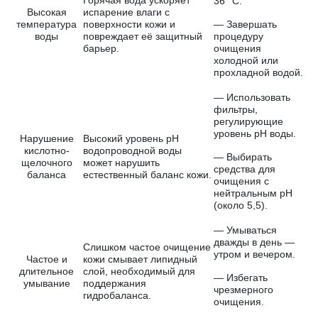
Горячая вода ускоряет
36 °C.
Высокая
испарение влаги с
температура
поверхности кожи и
— Завершать
воды
повреждает её защитный
процедуру
барьер.
очищения
холодной или
прохладной водой.
— Использовать
фильтры,
регулирующие
уровень pH воды.
Нарушение
Высокий уровень pH
кислотно-
водопроводной воды
— Выбирать
щелочного
может нарушить
средства для
баланса
естественный баланс кожи.
очищения с
нейтральным pH
(около 5,5).
— Умываться
дважды в день —
Слишком частое очищение
утром и вечером.
Частое и
кожи смывает липидный
длительное
слой, необходимый для
— Избегать
умывание
поддержания
чрезмерного
гидробаланса.
очищения.