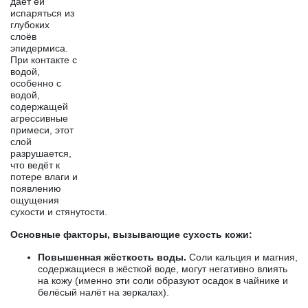
даёт ей
испаряться из
глубоких
слоёв
эпидермиса.
При контакте с
водой,
особенно с
водой,
содержащей
агрессивные
примеси, этот
слой
разрушается,
что ведёт к
потере влаги и
появлению
ощущения
сухости и стянутости.
Основные факторы, вызывающие сухость кожи:
Повышенная жёсткость воды.
Соли кальция и магния,
содержащиеся в жёсткой воде, могут негативно влиять
на кожу (именно эти соли образуют осадок в чайнике и
белёсый налёт на зеркалах).